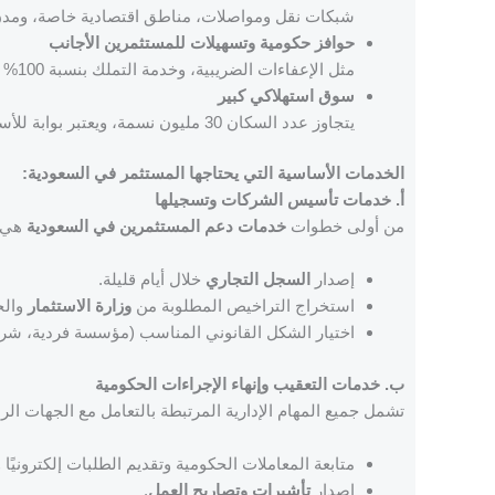
شبكات نقل ومواصلات، مناطق اقتصادية خاصة، ومدن 
حوافز حكومية وتسهيلات للمستثمرين الأجانب
مثل الإعفاءات الضريبية، وخدمة التملك بنسبة 100% في قطاعات عديدة.
سوق استهلاكي كبير
يتجاوز عدد السكان 30 مليون نسمة، ويعتبر بوابة للأسواق الخليجية والعربية.
الخدمات الأساسية التي يحتاجها المستثمر في السعودية:
أ. خدمات تأسيس الشركات وتسجيلها
من أولى خطوات
خدمات دعم المستثمرين في السعودية
هي ت
إصدار
السجل التجاري
خلال أيام قليلة.
استخراج التراخيص المطلوبة من
وزارة الاستثمار
والج
اختيار الشكل القانوني المناسب (مؤسسة فردية، شرك
ب. خدمات التعقيب وإنهاء الإجراءات الحكومية
تشمل جميع المهام الإدارية المرتبطة بالتعامل مع الجهات الر
متابعة المعاملات الحكومية وتقديم الطلبات إلكترونيًا وي
إصدار
تأشيرات وتصاريح العمل
.