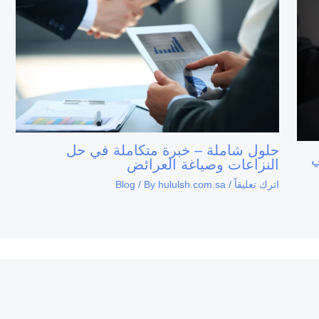
حلول شاملة – خبرة متكاملة في حل
ي
النزاعات وصياغة العرائض
اترك تعليقاً
/
hululsh.com.sa
/ By
Blog