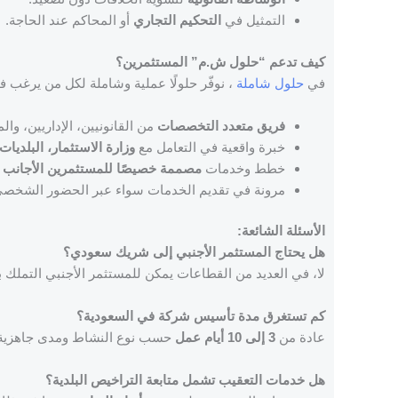
التمثيل في
التحكيم التجاري
أو المحاكم عند الحاجة.
كيف تدعم “حلول ش.م” المستثمرين؟
في
حلول شاملة
، نوفّر حلولًا عملية وشاملة لكل من يرغب 
فريق متعدد التخصصات
من القانونيين، الإداريين، وال
خبرة واقعية في التعامل مع
وزارة الاستثمار، البلديات
خطط وخدمات
مصممة خصيصًا للمستثمرين الأجانب و
مرونة في تقديم الخدمات سواء عبر الحضور الشخصي أ
الأسئلة الشائعة:
هل يحتاج المستثمر الأجنبي إلى شريك سعودي؟
لا، في العديد من القطاعات يمكن للمستثمر الأجنبي التملك بنسبة 100%، وفق تنظيمات وزارة ال
كم تستغرق مدة تأسيس شركة في السعودية؟
عادة من
3 إلى 10 أيام عمل
حسب نوع النشاط ومدى جاهزية ا
هل خدمات التعقيب تشمل متابعة التراخيص البلدية؟