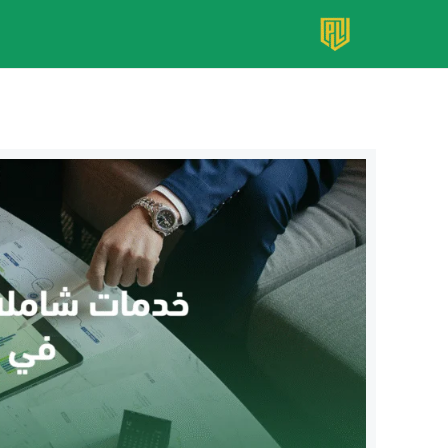
خطي
لى
لمحتوى