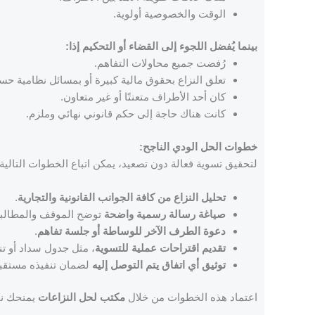
الوقت والخصوصية أولوية.
بينما يُفضل اللجوء إلى القضاء أو التحكيم إذا:
رُفضت جميع محاولات التفاهم.
تعلق النزاع بحقوق مالية كبيرة أو بمسائل نظامية حس
كان أحد الأطراف متعنتًا أو غير متعاون.
كانت هناك حاجة إلى حكم قانوني نهائي وملزم.
خطوات الحل الودي الناجح:
لتحقيق تسوية فعالة دون تصعيد، يمكن اتباع الخطوات التالية:
تحليل النزاع من كافة الجوانب القانونية والتجارية
.
صياغة رسالة رسمية واضحة
توضح الموقف والمطالبة
دعوة الطرف الآخر للوساطة أو جلسة تفاهم
.
تقديم اقتراحات عملية للتسوية
، مثل جدول سداد أو تن
توثيق أي اتفاق يتم التوصل إليه
لضمان تنفيذه مستقبلً
اعتماد هذه الخطوات من خلال
مكتب لحل النزاعات
يمنحك نتا