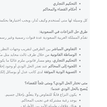
التحكيم التجاري
أحكام القضاء والمحاكم
كل وسيلة لها متى تُستخدم وكيف تُدار، ويجب اختيارها بحكمة وف
طرق حل النزاعات في السعودية:
تقدّم المملكة العربية السعودية عدة قنوات رسمية وغير رسمي
التفاوض المباشر
بين الطرفين لتقريب وجهات النظر.
الوساطة القانونية
من خلال طرف ثالث محايد مثل مك
التحكيم التجاري
، وهو مسار قانوني ملزم غالبًا ما يك
اللجوء إلى المحاكم
عند تعذر الحل الودي أو وجود إخل
التسوية الودية الموثقة
لدى كاتب عدل أو بوسائل إلكت
متى تختار الحل الودي؟ ومتى تلجأ للقضاء؟
يُنصح بالحل الودي عندما:
يكون النزاع قابلًا للتفاوض ولا يتعلّق بإخلال جسيم.
يوجد رغبة مشتركة في تجنب المحاكم.
هناك علاقات طويلة الأمد بين الأطراف.