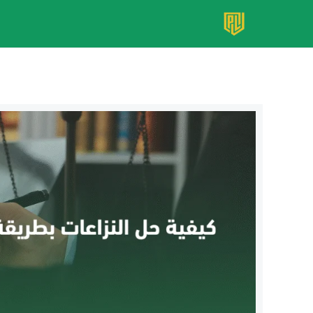
خطي
لى
لمحتوى