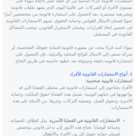
استشارات قانونية جزءًا أساسيًا من أي خطة عمل ناجحة سواء على
مستوى الأفراد أو الشركات. في عالمنا اليوم، الذي يشهد تقلبات قانونية
وتشريعية مستمرة، يعد الحصول على استشارة قانونية من متخصصين أمرًا
حيويًا لضمان الامتثال للقوانين وحماية الحقوق. تسهم الاستشارات القانونية
في تحسين اتخاذ القرارات، وضمان الاستقرار القانوني، وتجنب المشاكل
القانونية في المستقبل.
سواء كنت فردًا تبحث عن مشورة قانونية لحماية حقوقك الشخصية، أو
شركة تسعى إلى الامتثال للوائح المحلية والدولية، فإن الحصول على
استشارة قانونية دقيقة وموثوقة يعد خطوة حاسمة في طريق النجاح.
1. أنواع الاستشارات القانونية للأفراد
استشارات قانونية شخصية:
الأفراد يحتاجون إلى استشارات قانونية في مختلف القضايا التي قد
يواجهونها في حياتهم اليومية. تشمل هذه القضايا حقوق الملكية، وحماية
الأسرة، وحقوق العمل، وتصفية التركات، وغيرها. من الأمثلة على هذه
الاستشارات:
الاستشارات القانونية في القضايا الأسرية
: مثل الطلاق، الحضانة،
وصياغة الوصايا. تحتاج هذه الأمور إلى تدخل قانوني متخصص
لضمان حماية حقوق كل من الأفراد والأطفال.