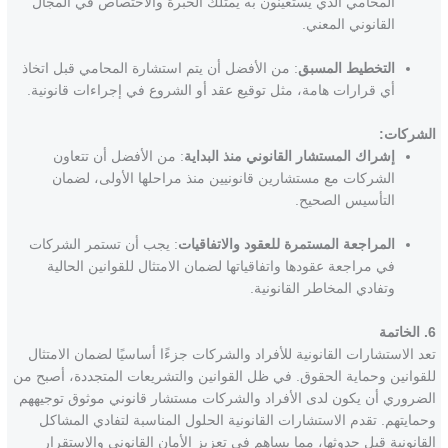
المحامي الذي يستعينون به يمتلك الخبرة والاختصاص في المجال
القانوني المعني.
التخطيط المسبق
: من الأفضل أن يتم استشارة المحامي قبل اتخاذ
أي قرارات هامة، مثل توقيع عقد أو الشروع في إجراءات قانونية.
الشركات:
إشراك المستشار القانوني منذ البداية
: من الأفضل أن تتعاون
الشركات مع مستشارين قانونيين منذ مراحلها الأولى، لضمان
التأسيس الصحيح.
المراجعة المستمرة للعقود والاتفاقيات
: يجب أن تستمر الشركات
في مراجعة عقودها واتفاقياتها لضمان الامتثال للقوانين الحالية
وتفادي المخاطر القانونية.
6. الخاتمة
تعد الاستشارات القانونية للأفراد والشركات جزءًا أساسيًا لضمان الامتثال
للقوانين وحماية الحقوق. في ظل القوانين والتشريعات المتجددة، أصبح من
الضروري أن يكون لدى الأفراد والشركات مستشار قانوني موثوق توجيههم
وحمايتهم. تقدم الاستشارات القانونية الحلول المناسبة لتفادي المشاكل
القانونية قبل حدوثها، مما يساهم في تعزيز الأمان القانوني والاستقرار