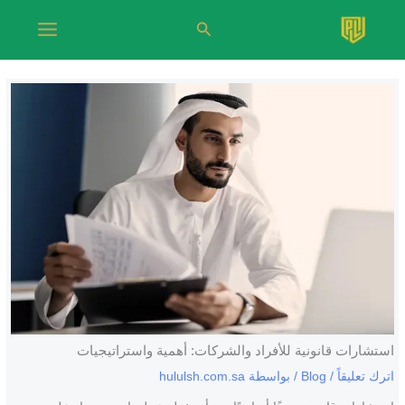
خطي
البحث
لى
لمحتوى
استشارات قانونية للأفراد والشركات: أهمية واستراتيجيات
اترك تعليقاً
/
Blog
/ بواسطة
hululsh.com.sa