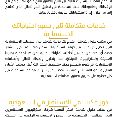
لا نقدم فقط استشارات مالية، بل نلتزم بتحقيق نتائج ملموسة تتوافق مع
توقعاتك وطموحاتك. دعنا نساعدك في تحقيق النمو المالي الذي تطمح
إليه من خلال إدارة استثماراتك بحرفية وكفاءة عالية.
خدمات متكاملة تلبي جميع احتياجاتك
الاستثمارية
في مكتب حلول شاملة ، نقدم لك حزمة شاملة من الخدمات الاستثمارية
التي تغطي كل جانب من جوانب استثماراتك. سواء كنت ترغب في استثمار
جديد، أو تبحث عن تحسين أداء استثماراتك الحالية، نحن هنا لدعمك بخبرتنا
العميقة واستراتيجياتنا المبتكرة. نبدأ بتحليل وضعك المالي وأهدافك
الاستثمارية، ثم نقوم بتصميم خطة مخصصة تحقق لك أعلى درجات الأمان
المالي والنمو المستدام. معنا، ستحصل على شريك موثوق يساعدك في
كل خطوة على طريق تحقيق أهدافك الاستثمارية.
دور مكتبنا في الاستثمار في السعودية
في مكتب حلول شاملة، نعتبر أنفسنا شركاء استراتيجيين للمستثمرين
الذين يتطلعون للاستفادة من الفرص الاستثمارية الواعدة في المملكة